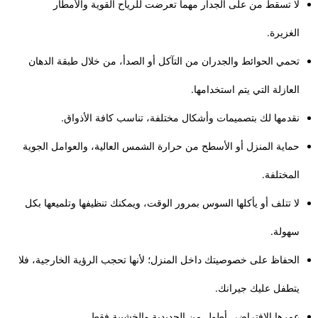
لا تسقط من على الجدار مهما تعرضت للرياح القوية والأمطار
الغزيرة.
تحمي الحوائط والجدران من التآكل أو الصدأ، من خلال طبقة الدهان
العازلة التي يتم استخدامها.
نقدمها لك بتصميمات وأشكال مختلفة، تناسب كافة الأذواق.
حماية المنزل أو الأسطح من حرارة الشمس العالية، والعوامل الجوية
المختلفة.
لا تتلف أو يأكلها السوس بمرور الوقت، ويمكنك تنظيفها وتلميعها بكل
سهولة.
الحفاظ على خصوصيتك داخل المنزل؛ لأنها تحجب الرؤية الخارجية، فلا
يتطفل عليك جيرانك.
عمرها الافتراضي أطول من الحديدية والخشبية فقط.