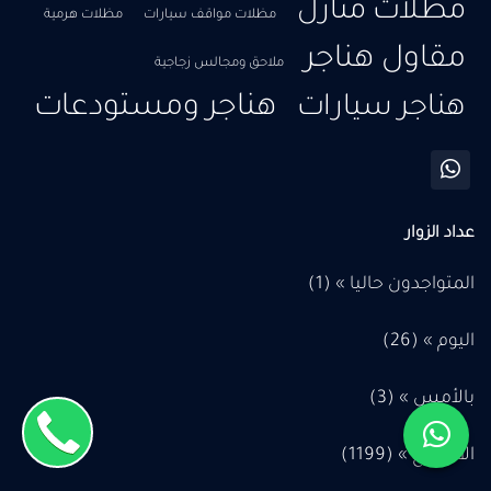
مظلات منازل
مظلات مواقف سيارات
مظلات هرمية
مقاول هناجر
ملاحق ومجالس زجاجية
هناجر ومستودعات
هناجر سيارات
عداد الزوار
المتواجدون حاليا » (1)
اليوم » (
26
)
بالأمس » (
3
)
الأسبوع » (
1199
)